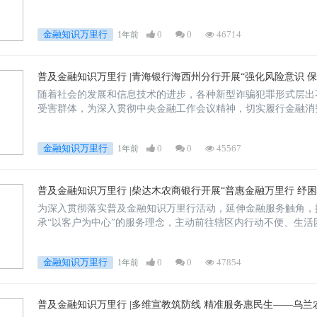
传，受到了广大群众的欢迎
金融知识万里行
0
0
46714
1年前
普及金融知识万里行 |青海银行海西州分行开展“强化风险意识 
随着社会的发展和信息技术的进步，各种新型诈骗犯罪形式层出
受害群体，为深入贯彻中央金融工作会议精神，切实履行金融消
和风险防范能力，青海银行海西州
金融知识万里行
0
0
45567
1年前
普及金融知识万里行 |柴达木农商银行开展“普惠金融万里行 纾
为深入贯彻落实普及金融知识万里行活动，延伸金融服务触角，
承“以客户为中心”的服务理念，主动前往辖区内行动不便、生
决其燃眉之急。
金融知识万里行
0
0
47854
1年前
普及金融知识万里行 |多维宣教筑防线 精准服务惠民生——乌兰