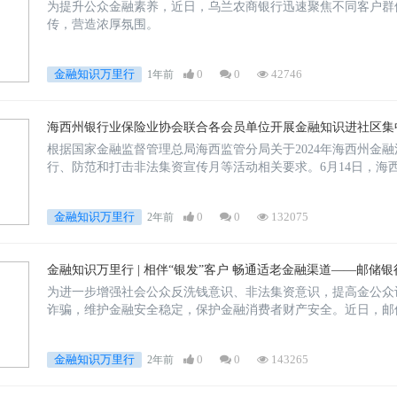
为提升公众金融素养，近日，乌兰农商银行迅速聚焦不同客户群体
传，营造浓厚氛围。
金融知识万里行
0
0
42746
1年前
海西州银行业保险业协会联合各会员单位开展金融知识进社区集
根据国家金融监督管理总局海西监管分局关于2024年海西州金
行、防范和打击非法集资宣传月等活动相关要求。6月14日，海
金融知识万里行
0
0
132075
2年前
金融知识万里行 | 相伴“银发”客户 畅通适老金融渠道——邮
为进一步增强社会公众反洗钱意识、非法集资意识，提高金公众
诈骗，维护金融安全稳定，保护金融消费者财产安全。近日，邮
金融知识万里行
0
0
143265
2年前