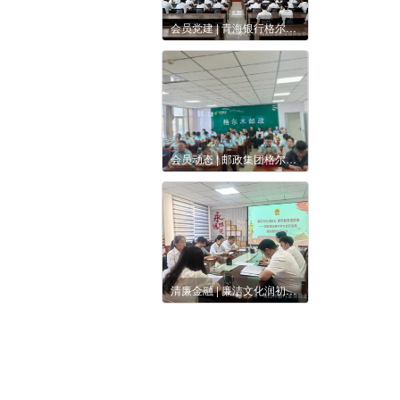
会员党建 | 青海银行格尔木分行召开2026年上半年全面从严治党暨党风廉政建设工作会议
会员动态 | 邮政集团格尔木市分公司开展反诈、禁毒及扫黑除恶专题宣讲活动
清廉金融 | 廉洁文化润初心 警示教育强震慑——邮储银行格尔木市支行召开党风廉政警示教育大会