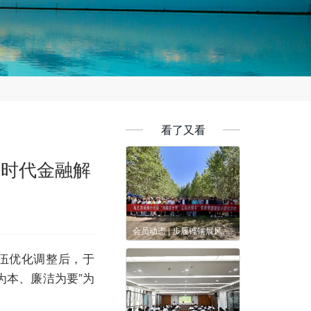
看了又看
新时代金融解
会员动态 | 步履铿锵展风采 凝心奋进启新程——乌兰农商银行开展职工徒步团建活动
伍优化调整后，于
为本、廉洁为要”为