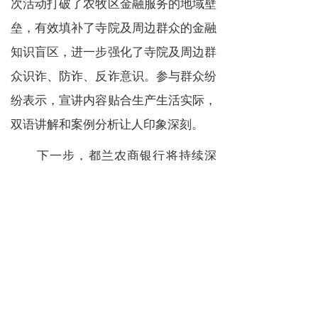
次活动打破了农牧区金融服务的地域壁
垒，有效填补了寺院及周边群众的金融
知识盲区，进一步强化了寺院及周边群
众识诈、防诈、反诈意识。参与群众纷
纷表示，宣讲内容贴合生产生活实际，
双语讲解和案例分析让人印象深刻。
下一步，都兰农商银行将持续深
化“金融为民”理念，以“进农村、进寺
院、进田间”等常态化宣传为抓手，不
断创新双语宣教形式，延伸金融服务触
角，将信用赋能与普惠金融精准送达基
层末梢，为乡村振兴筑牢金融服务基
石。